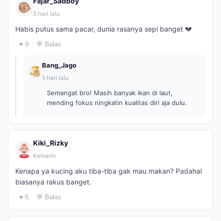
Fajar_Sadboy
5 hari lalu
Habis putus sama pacar, dunia rasanya sepi banget 💔
♥ 9
💬 Balas
Bang_Jago
5 hari lalu
Semangat bro! Masih banyak ikan di laut,
mending fokus ningkatin kualitas diri aja dulu.
Kiki_Rizky
Kemarin
Kenapa ya kucing aku tiba-tiba gak mau makan? Padahal
biasanya rakus banget.
♥ 5
💬 Balas