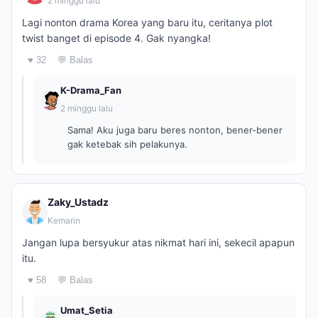
2 minggu lalu
Lagi nonton drama Korea yang baru itu, ceritanya plot
twist banget di episode 4. Gak nyangka!
♥ 32
💬 Balas
K-Drama_Fan
2 minggu lalu
Sama! Aku juga baru beres nonton, bener-bener
gak ketebak sih pelakunya.
Zaky_Ustadz
Kemarin
Jangan lupa bersyukur atas nikmat hari ini, sekecil apapun
itu.
♥ 58
💬 Balas
Umat_Setia