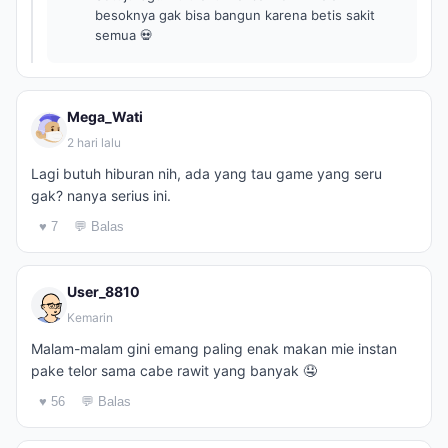
besoknya gak bisa bangun karena betis sakit
semua 💀
Mega_Wati
2 hari lalu
Lagi butuh hiburan nih, ada yang tau game yang seru
gak? nanya serius ini.
♥ 7
💬 Balas
User_8810
Kemarin
Malam-malam gini emang paling enak makan mie instan
pake telor sama cabe rawit yang banyak 🤤
♥ 56
💬 Balas