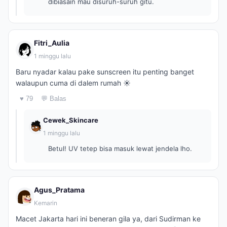
dibiasain mau disuruh-suruh gitu.
Fitri_Aulia
1 minggu lalu
Baru nyadar kalau pake sunscreen itu penting banget
walaupun cuma di dalem rumah ☀️
♥ 79
💬 Balas
Cewek_Skincare
1 minggu lalu
Betul! UV tetep bisa masuk lewat jendela lho.
Agus_Pratama
Kemarin
Macet Jakarta hari ini beneran gila ya, dari Sudirman ke