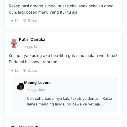
Resep nasi goreng simpel buat bekal anak sekolah dong
bun, lagi bosen menu yang itu-itu aja.
♥ 19
💬 Balas
Putri_Cantika
1 minggu lalu
Kenapa ya kucing aku tiba-tiba gak mau makan wet food?
Padahal biasanya rebutan.
♥ 12
💬 Balas
Meong_Lovers
1 minggu lalu
Cek suhu badannya kak, takutnya demam. Kalau
lemes mending langsung bawa ke vet aja.