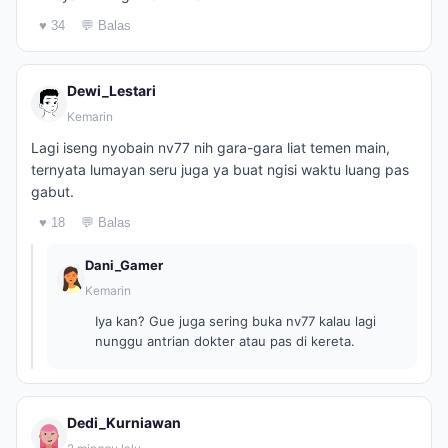
♥ 34
💬 Balas
Dewi_Lestari
Kemarin
Lagi iseng nyobain nv77 nih gara-gara liat temen main,
ternyata lumayan seru juga ya buat ngisi waktu luang pas
gabut.
♥ 18
💬 Balas
Dani_Gamer
Kemarin
Iya kan? Gue juga sering buka nv77 kalau lagi
nunggu antrian dokter atau pas di kereta.
Dedi_Kurniawan