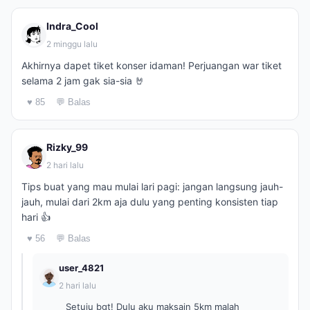
Indra_Cool
2 minggu lalu
Akhirnya dapet tiket konser idaman! Perjuangan war tiket
selama 2 jam gak sia-sia 🤘
♥ 85
💬 Balas
Rizky_99
2 hari lalu
Tips buat yang mau mulai lari pagi: jangan langsung jauh-
jauh, mulai dari 2km aja dulu yang penting konsisten tiap
hari 👍
♥ 56
💬 Balas
user_4821
2 hari lalu
Setuju bgt! Dulu aku maksain 5km malah