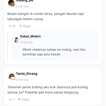
Galang_88
2 hari lalu
Bosen banget di rumah terus, pengen liburan tapi
tabungan belum cukup.
♥ 20
💬 Balas
Sobat_Miskin
2 hari lalu
Wkwk relatenya sampe ke tulang, mari kita
bermimpi saja dulu kawan.
Tante_Girang
5 hari lalu
Tanaman janda bolong aku kok daunnya jadi kuning
semua ya? Padahal gak kena panas langsung.
♥ 7
💬 Balas