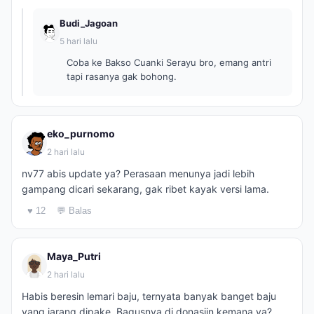
Budi_Jagoan
5 hari lalu
Coba ke Bakso Cuanki Serayu bro, emang antri
tapi rasanya gak bohong.
eko_purnomo
2 hari lalu
nv77 abis update ya? Perasaan menunya jadi lebih
gampang dicari sekarang, gak ribet kayak versi lama.
♥ 12
💬 Balas
Maya_Putri
2 hari lalu
Habis beresin lemari baju, ternyata banyak banget baju
yang jarang dipake. Bagusnya di donasiin kemana ya?