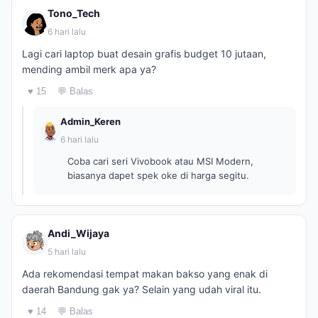
Tono_Tech
6 hari lalu
Lagi cari laptop buat desain grafis budget 10 jutaan,
mending ambil merk apa ya?
♥ 15
💬 Balas
Admin_Keren
6 hari lalu
Coba cari seri Vivobook atau MSI Modern,
biasanya dapet spek oke di harga segitu.
Andi_Wijaya
5 hari lalu
Ada rekomendasi tempat makan bakso yang enak di
daerah Bandung gak ya? Selain yang udah viral itu.
♥ 14
💬 Balas