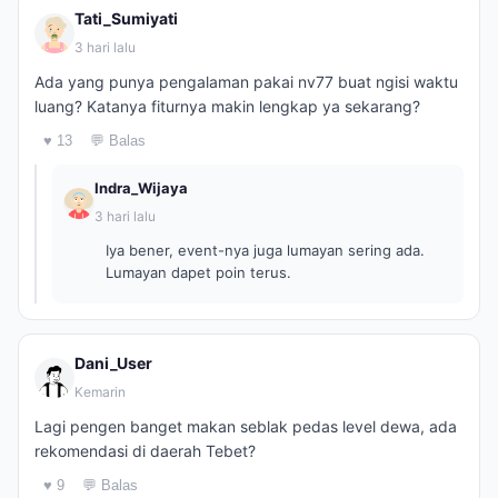
Tati_Sumiyati
3 hari lalu
Ada yang punya pengalaman pakai nv77 buat ngisi waktu
luang? Katanya fiturnya makin lengkap ya sekarang?
♥ 13
💬 Balas
Indra_Wijaya
3 hari lalu
Iya bener, event-nya juga lumayan sering ada.
Lumayan dapet poin terus.
Dani_User
Kemarin
Lagi pengen banget makan seblak pedas level dewa, ada
rekomendasi di daerah Tebet?
♥ 9
💬 Balas