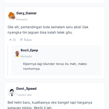
Gery_Gamer
Kemarin
Gila sih, pertandingan bola semalam seru abis! Gak
nyangka tim jagoan bisa kalah telak gitu.
♥ 25
💬 Balas
Bocil_Epep
Kemarin
Kipernya lagi blunder terus itu mah, males
nontonnya.
Doni_Speed
1 bulan lalu
Beli helm baru, kualitasnya oke banget tapi harganya
lumayan miring. Worth it lah.