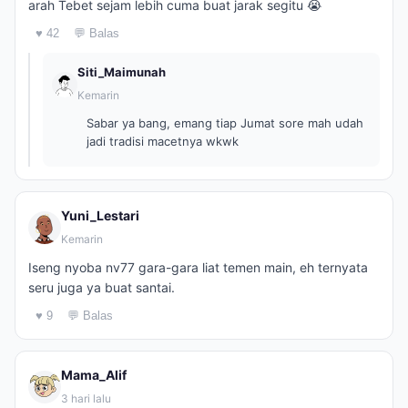
arah Tebet sejam lebih cuma buat jarak segitu 😭
♥ 42
💬 Balas
Siti_Maimunah
Kemarin
Sabar ya bang, emang tiap Jumat sore mah udah
jadi tradisi macetnya wkwk
Yuni_Lestari
Kemarin
Iseng nyoba nv77 gara-gara liat temen main, eh ternyata
seru juga ya buat santai.
♥ 9
💬 Balas
Mama_Alif
3 hari lalu