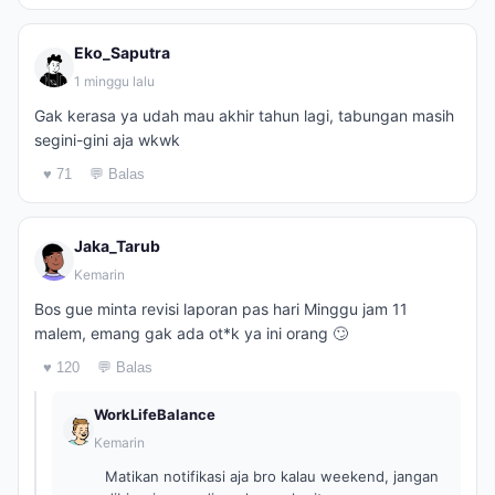
Eko_Saputra
1 minggu lalu
Gak kerasa ya udah mau akhir tahun lagi, tabungan masih
segini-gini aja wkwk
♥ 71
💬 Balas
Jaka_Tarub
Kemarin
Bos gue minta revisi laporan pas hari Minggu jam 11
malem, emang gak ada ot*k ya ini orang 🙄
♥ 120
💬 Balas
WorkLifeBalance
Kemarin
Matikan notifikasi aja bro kalau weekend, jangan