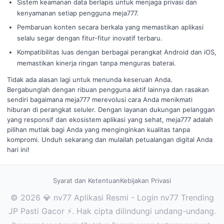
Sistem keamanan data berlapis untuk menjaga privasi dan
kenyamanan setiap pengguna meja777.
Pembaruan konten secara berkala yang memastikan aplikasi
selalu segar dengan fitur-fitur inovatif terbaru.
Kompatibilitas luas dengan berbagai perangkat Android dan iOS,
memastikan kinerja ringan tanpa menguras baterai.
Tidak ada alasan lagi untuk menunda keseruan Anda.
Bergabunglah dengan ribuan pengguna aktif lainnya dan rasakan
sendiri bagaimana meja777 merevolusi cara Anda menikmati
hiburan di perangkat seluler. Dengan layanan dukungan pelanggan
yang responsif dan ekosistem aplikasi yang sehat, meja777 adalah
pilihan mutlak bagi Anda yang menginginkan kualitas tanpa
kompromi. Unduh sekarang dan mulailah petualangan digital Anda
hari ini!
Syarat dan Ketentuan
Kebijakan Privasi
© 2026 💎 nv77 Aplikasi Resmi - Login nv77 Trending
JP Pasti Gacor ⚡. Hak cipta dilindungi undang-undang.